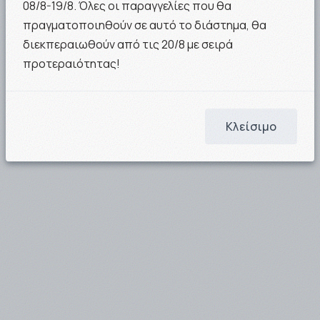
08/8-19/8. Όλες οι παραγγελίες που θα
πραγματοποιηθούν σε αυτό το διάστημα, θα
15.37€
13.96€
διεκπεραιωθούν από τις 20/8 με σειρά
ΣΤΟ ΚΑΛΑΘΙ
ΣΤΟ ΚΑΛΑΘΙ
προτεραιότητας!
Κλείσιμο