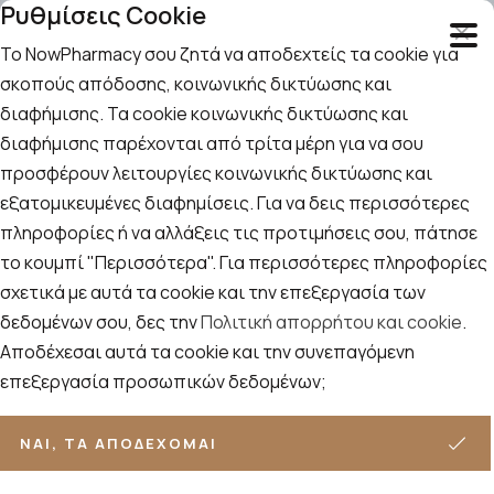
Ρυθμίσεις Cookie
Το NowPharmacy σου ζητά να αποδεχτείς τα cookie για
σκοπούς απόδοσης, κοινωνικής δικτύωσης και
διαφήμισης. Τα cookie κοινωνικής δικτύωσης και
Αναζήτηση
Αρχική
/
Εταιρίες
/
Avene
/
Avene Les Essentiels
διαφήμισης παρέχονται από τρίτα μέρη για να σου
προσφέρουν λειτουργίες κοινωνικής δικτύωσης και
Avene Les Essentiels
εξατομικευμένες διαφημίσεις. Για να δεις περισσότερες
πληροφορίες ή να αλλάξεις τις προτιμήσεις σου, πάτησε
Ταξινόμηση
Προβολή
το κουμπί "Περισσότερα". Για περισσότερες πληροφορίες
ΦΊΛΤΡΑ
σχετικά με αυτά τα cookie και την επεξεργασία των
δεδομένων σου, δες την
Πολιτική απορρήτου και cookie
.
3
ΠΡΟΪΌΝΤΑ
Αποδέχεσαι αυτά τα cookie και την συνεπαγόμενη
επεξεργασία προσωπικών δεδομένων;
ΝΑΙ, ΤΑ ΑΠΟΔΈΧΟΜΑΙ