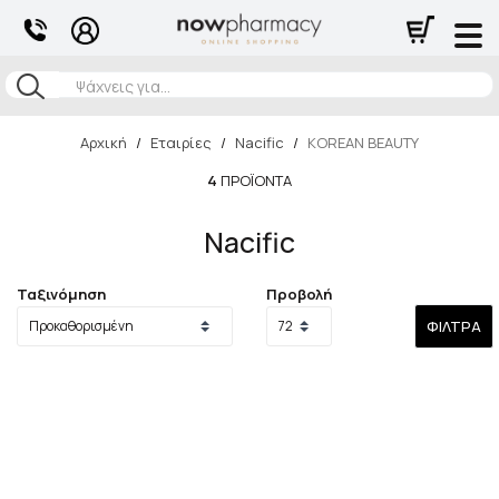
Αναζήτηση
Αρχική
/
Εταιρίες
/
Nacific
/
KOREAN BEAUTY
4
ΠΡΟΪΌΝΤΑ
Nacific
Ταξινόμηση
Προβολή
ΦΊΛΤΡΑ