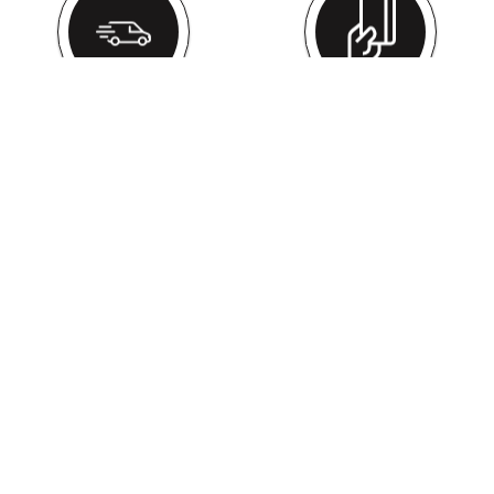
ΔΩΡΕΑΝ ΜΕΤΑΦΟΡΙΚΑ
ΕΥΚΟΛΕΣ ΑΓΟΡΕΣ
ΜΕ ΠΑΡΑΓΓΕΛΊΕΣ ΆΝΩ ΤΩΝ 59€
ΜΕ 5 ΤΡΌΠΟΥΣ ΠΛΗΡΩΜΉΣ
ΤΗΛΕΦΩΝΙΚΕΣ ΠΑΡΑΓΓΕΛΙΕΣ
ΠΑΡΑΚΟΛΟΎΘΗΣΗ ΠΑΡΑΓΓΕΛΊΑΣ
210 574 0150
ΔΕΣ ΤΗΝ ΠΟΡΕΊΑ ΤΗΣ ΠΑΡΑΓΓΕΛΊΑΣ
ΣΟΥ