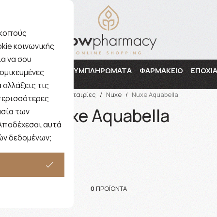
σκοπούς
kie κοινωνικής
Αναζήτηση
α να σου
ΜΗΤΕΡΑ & ΠΑΙΔΙ
ΣΥΜΠΛΗΡΩΜΑΤΑ
ΦΑΡΜΑΚΕΙΟ
ΕΠΟΧΙ
ομικευμένες
 αλλάξεις τις
Αρχική
/
Εταιρίες
/
Nuxe
/
Nuxe Aquabella
 περισσότερες
Nuxe Aquabella
ασία των
 Αποδέχεσαι αυτά
ών δεδομένων;
0
ΠΡΟΪΌΝΤΑ