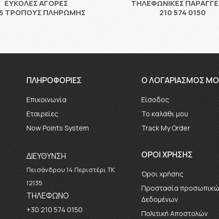
ΕΥΚΟΛΕΣ ΑΓΟΡΕΣ
ΤΗΛΕΦΩΝΙΚΕΣ ΠΑΡΑΓΓΕ
 5 ΤΡΌΠΟΥΣ ΠΛΗΡΩΜΉΣ
210 574 0150
ΠΛΗΡΟΦΟΡΙΕΣ
Ο ΛΟΓΑΡΙΑΣΜΟΣ ΜΟ
Επικοινωνία
Είσοδος
Εταιρείες
Το καλάθι μου
Now Points System
Track My Order
ΟΡΟΙ ΧΡΗΣΗΣ
ΔΙΕΥΘΥΝΣΗ
Πεισάνδρου 14 Περιστέρι ΤΚ
Όροι χρήσης
12135
Προστασία προσωπικώ
ΤΗΛΕΦΩΝΟ
Δεδομένων
+30 210 574 0150
Πολιτική Αποστολών