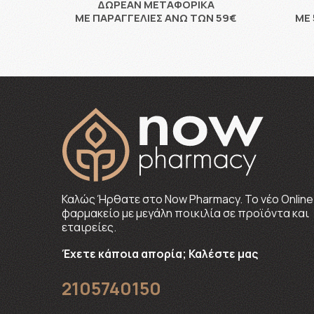
ΔΩΡΕΑΝ ΜΕΤΑΦΟΡΙΚΑ
ΜΕ ΠΑΡΑΓΓΕΛΊΕΣ ΆΝΩ ΤΩΝ 59€
ΜΕ
Καλώς Ήρθατε στο Now Pharmacy. To νέο Online
φαρμακείο με μεγάλη ποικιλία σε προϊόντα και
εταιρείες.
Έχετε κάποια απορία; Καλέστε μας
2105740150