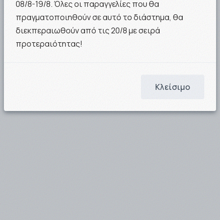
08/8-19/8. Όλες οι παραγγελίες που θα
πραγματοποιηθούν σε αυτό το διάστημα, θα
17.60€
15.60€
διεκπεραιωθούν από τις 20/8 με σειρά
ΣΤΟ ΚΑΛΑΘΙ
ΣΤΟ ΚΑΛΑΘΙ
προτεραιότητας!
Κλείσιμο