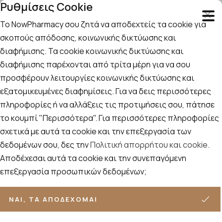
Ρυθμίσεις Cookie
Το NowPharmacy σου ζητά να αποδεχτείς τα cookie για
σκοπούς απόδοσης, κοινωνικής δικτύωσης και
διαφήμισης. Τα cookie κοινωνικής δικτύωσης και
Αναζήτηση
Αρχική
/
Εταιρίες
/
Lierac
/
Lierac Body-Nutri
διαφήμισης παρέχονται από τρίτα μέρη για να σου
προσφέρουν λειτουργίες κοινωνικής δικτύωσης και
Lierac Body-Nutri
εξατομικευμένες διαφημίσεις. Για να δεις περισσότερες
πληροφορίες ή να αλλάξεις τις προτιμήσεις σου, πάτησε
Ταξινόμηση
Προβολή
το κουμπί "Περισσότερα". Για περισσότερες πληροφορίες
ΦΊΛΤΡΑ
σχετικά με αυτά τα cookie και την επεξεργασία των
δεδομένων σου, δες την
Πολιτική απορρήτου και cookie
.
3
ΠΡΟΪΌΝΤΑ
Αποδέχεσαι αυτά τα cookie και την συνεπαγόμενη
επεξεργασία προσωπικών δεδομένων;
ΝΑΙ, ΤΑ ΑΠΟΔΈΧΟΜΑΙ