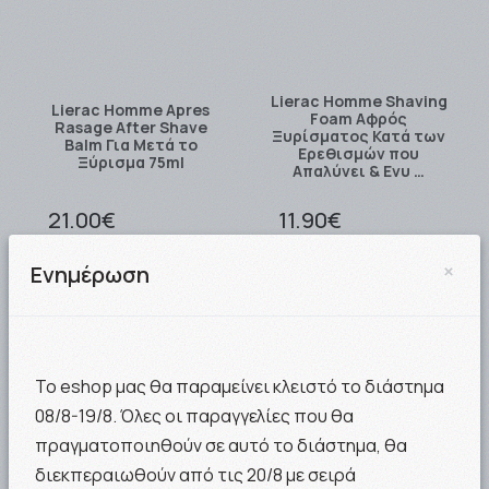
Lierac Homme Shaving
Lierac Homme Apres
Foam Αφρός
Rasage After Shave
Ξυρίσματος Κατά των
Balm Για Μετά το
Ερεθισμών που
Ξύρισμα 75ml
Απαλύνει & Ενυ …
21.00€
11.90€
ΣΤΟ ΚΑΛΑΘΙ
ΣΤΟ ΚΑΛΑΘΙ
×
Ενημέρωση
Το eshop μας θα παραμείνει κλειστό το διάστημα
08/8-19/8. Όλες οι παραγγελίες που θα
πραγματοποιηθούν σε αυτό το διάστημα, θα
διεκπεραιωθούν από τις 20/8 με σειρά