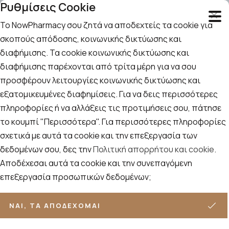
Ρυθμίσεις Cookie
Το NowPharmacy σου ζητά να αποδεχτείς τα cookie για
σκοπούς απόδοσης, κοινωνικής δικτύωσης και
διαφήμισης. Τα cookie κοινωνικής δικτύωσης και
Αναζήτηση
Αρχική
/
Εταιρίες
/
Lierac
/
Lierac Homme
διαφήμισης παρέχονται από τρίτα μέρη για να σου
προσφέρουν λειτουργίες κοινωνικής δικτύωσης και
Lierac Homme
εξατομικευμένες διαφημίσεις. Για να δεις περισσότερες
πληροφορίες ή να αλλάξεις τις προτιμήσεις σου, πάτησε
Ταξινόμηση
Προβολή
το κουμπί "Περισσότερα". Για περισσότερες πληροφορίες
ΦΊΛΤΡΑ
σχετικά με αυτά τα cookie και την επεξεργασία των
δεδομένων σου, δες την
Πολιτική απορρήτου και cookie
.
9
ΠΡΟΪΌΝΤΑ
Αποδέχεσαι αυτά τα cookie και την συνεπαγόμενη
επεξεργασία προσωπικών δεδομένων;
ΝΑΙ, ΤΑ ΑΠΟΔΈΧΟΜΑΙ