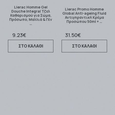
Lierac Homme Gel
Lierac Promo Homme
Douche Integral Τζελ
Global Anti-ageing Fluid
Καθαρισμού για Σώμα,
Αντιγηραντική Κρέμα
Πρόσωπο, Μαλλιά & Γέν
Προσώπου 50ml + …
…
9.23€
31.50€
ΣΤΟ ΚΑΛΑΘΙ
ΣΤΟ ΚΑΛΑΘΙ