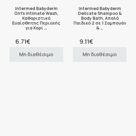
Intermed Babyderm
Intermed Babyderm
Girl's Intimate Wash,
Delicate Shampoo &
Καθαριστικό
Body Bath, Απαλό
Ευαίσθητης Περιοχής
Παιδικό 2 σε 1 Σαμπουάν
για Κορί …
& …
6.71€
9.11€
Μη διαθέσιμο
Μη διαθέσιμο