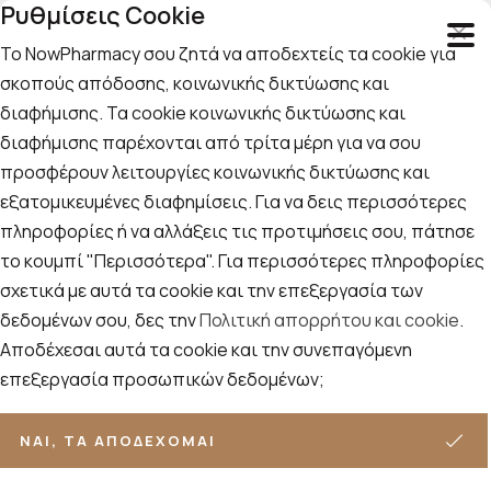
Ρυθμίσεις Cookie
Το NowPharmacy σου ζητά να αποδεχτείς τα cookie για
σκοπούς απόδοσης, κοινωνικής δικτύωσης και
διαφήμισης. Τα cookie κοινωνικής δικτύωσης και
Αναζήτηση
Αρχική
/
Εταιρίες
/
Intermed
/
Intermed-Babyderm
διαφήμισης παρέχονται από τρίτα μέρη για να σου
προσφέρουν λειτουργίες κοινωνικής δικτύωσης και
Intermed-Babyderm
εξατομικευμένες διαφημίσεις. Για να δεις περισσότερες
πληροφορίες ή να αλλάξεις τις προτιμήσεις σου, πάτησε
Ταξινόμηση
Προβολή
το κουμπί "Περισσότερα". Για περισσότερες πληροφορίες
ΦΊΛΤΡΑ
σχετικά με αυτά τα cookie και την επεξεργασία των
δεδομένων σου, δες την
Πολιτική απορρήτου και cookie
.
9
ΠΡΟΪΌΝΤΑ
Αποδέχεσαι αυτά τα cookie και την συνεπαγόμενη
επεξεργασία προσωπικών δεδομένων;
ΝΑΙ, ΤΑ ΑΠΟΔΈΧΟΜΑΙ