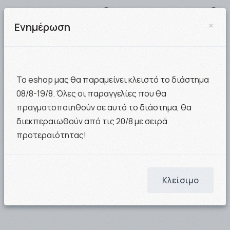
×
Ενημέρωση
Το eshop μας θα παραμείνει κλειστό το διάστημα
Intermed Biotic Fix
Intermed Biotic fix με 4
08/8-19/8. Όλες οι παραγγελίες που θα
Dental Συμπλήρωμα
Προβιοτικά,
πραγματοποιηθούν σε αυτό το διάστημα, θα
Διατροφής με
Αποκατάσταση
Προβιοτικά + Βιταμίνη D
Εντερικής & Κολπικής
διεκπεραιωθούν από τις 20/8 με σειρά
30 δι …
Χλωρίδας …
προτεραιότητας!
11.17€
6.36€
ΣΤΟ ΚΑΛΑΘΙ
Μη διαθέσιμο
Κλείσιμο