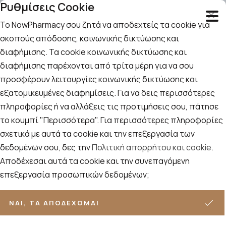
Ρυθμίσεις Cookie
Το NowPharmacy σου ζητά να αποδεχτείς τα cookie για
σκοπούς απόδοσης, κοινωνικής δικτύωσης και
διαφήμισης. Τα cookie κοινωνικής δικτύωσης και
Αναζήτηση
Αρχική
/
Εταιρίες
/
Intermed
/
Intermed-Biotic Fix
διαφήμισης παρέχονται από τρίτα μέρη για να σου
προσφέρουν λειτουργίες κοινωνικής δικτύωσης και
Intermed-Biotic Fix
εξατομικευμένες διαφημίσεις. Για να δεις περισσότερες
πληροφορίες ή να αλλάξεις τις προτιμήσεις σου, πάτησε
Ταξινόμηση
Προβολή
το κουμπί "Περισσότερα". Για περισσότερες πληροφορίες
ΦΊΛΤΡΑ
σχετικά με αυτά τα cookie και την επεξεργασία των
δεδομένων σου, δες την
Πολιτική απορρήτου και cookie
.
2
ΠΡΟΪΌΝΤΑ
Αποδέχεσαι αυτά τα cookie και την συνεπαγόμενη
επεξεργασία προσωπικών δεδομένων;
ΝΑΙ, ΤΑ ΑΠΟΔΈΧΟΜΑΙ