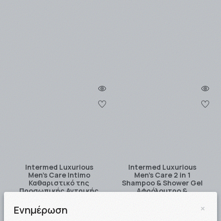
Intermed Luxurious
Intermed Luxurious
Men's Care Intimo
Men’s Care 2 in 1
Καθαριστικό της
Shampoo & Shower Gel
Προσωπικής Αντρικής
Αφρόλουτρο &
Υγιειν …
Σαμπουάν …
×
Ενημέρωση
4.30€
7.00€