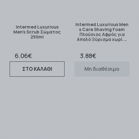
Intermed Luxurious Men
Intermed Luxurious
s Care Shaving Foam
Men’s Scrub Σώματος
Πλούσιος Αφρός για
250ml
Απαλό Ξύρισμα χωρί …
6.06€
3.88€
ΣΤΟ ΚΑΛΑΘΙ
Μη διαθέσιμο