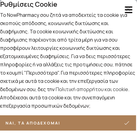
Ρυθμίσεις Cookie
Το NowPharmacy σου ζητά να αποδεχτείς τα cookie για
σκοπούς απόδοσης, κοινωνικής δικτύωσης και
διαφήμισης. Τα cookie κοινωνικής δικτύωσης και
Αναζήτηση
Αρχική
/
Εταιρίες
/
Intermed
/
Intermed-Luxurious Men's Care
διαφήμισης παρέχονται από τρίτα μέρη για να σου
προσφέρουν λειτουργίες κοινωνικής δικτύωσης και
Intermed-Luxurious Men's Care
εξατομικευμένες διαφημίσεις. Για να δεις περισσότερες
πληροφορίες ή να αλλάξεις τις προτιμήσεις σου, πάτησε
Ταξινόμηση
Προβολή
το κουμπί "Περισσότερα". Για περισσότερες πληροφορίες
ΦΊΛΤΡΑ
σχετικά με αυτά τα cookie και την επεξεργασία των
δεδομένων σου, δες την
Πολιτική απορρήτου και cookie
.
7
ΠΡΟΪΌΝΤΑ
Αποδέχεσαι αυτά τα cookie και την συνεπαγόμενη
επεξεργασία προσωπικών δεδομένων;
ΝΑΙ, ΤΑ ΑΠΟΔΈΧΟΜΑΙ